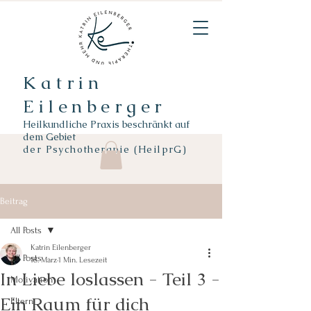
Katrin
Eilenberger
Heilkundliche Praxis beschränkt auf
dem Gebiet
der
Psychotherapie (HeilprG)
Beitrag
All Posts
Katrin Eilenberger
All Posts
18. März
1 Min. Lesezeit
In Liebe loslassen - Teil 3 -
Motivation
Ein Raum für dich
Eltern