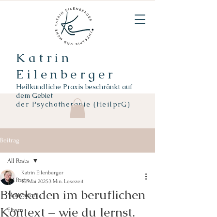
Katrin
Eilenberger
Heilkundliche Praxis beschränkt auf
dem Gebiet
der
Psychotherapie (HeilprG)
Beitrag
All Posts
Katrin Eilenberger
All Posts
13. Mai 2025
3 Min. Lesezeit
Blockaden im beruflichen
Motivation
Kontext – wie du lernst,
Eltern