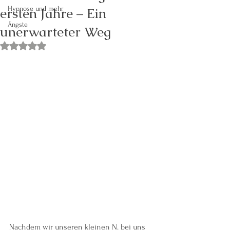
ersten Jahre – Ein
Hypnose und mehr
Ängste
unerwarteter Weg
Mit NaN von 5 Sternen bewertet.
Nachdem wir unseren kleinen N. bei uns 