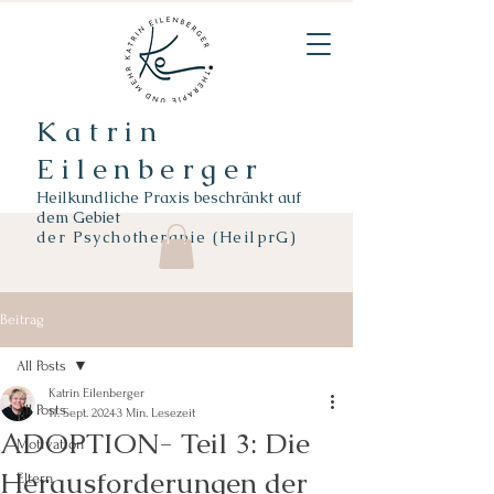
Katrin
Eilenberger
Heilkundliche Praxis beschränkt auf
dem Gebiet
der
Psychotherapie (HeilprG)
Beitrag
All Posts
Katrin Eilenberger
All Posts
11. Sept. 2024
3 Min. Lesezeit
ADOPTION- Teil 3: Die
Motivation
Herausforderungen der
Eltern