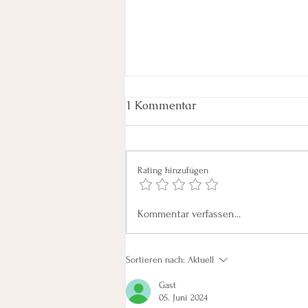
1 Kommentar
Rating hinzufügen
Schatten einer Adoption:
Kommentar verfassen...
Die komplexen Gefühle
einer Mutter und die
Herausforderungen für das
Sortieren nach:
Aktuell
adoptierte Kind
Gast
05. Juni 2024