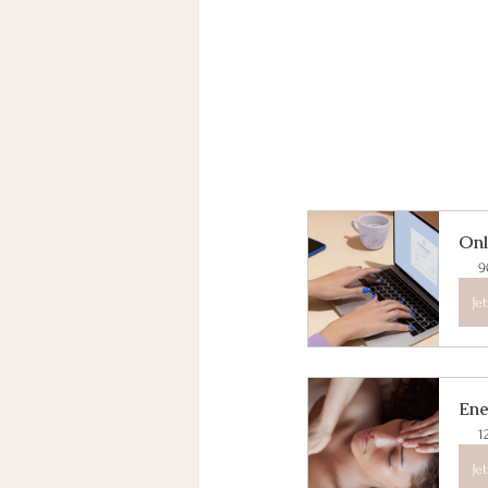
Onl
9
Je
Ene
1
Je