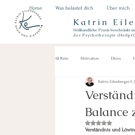
Home
Was belastet dich
Über mich
Katrin Eil
Heilkundliche Praxis beschränkt a
der
Psychotherapie (Heilpr
All Posts
Motivation
Eltern
H
Katrin Eilenberger
5. 
Verständ
Balance 
Mit NaN von 5 Sterne
Verständnis und Löwin