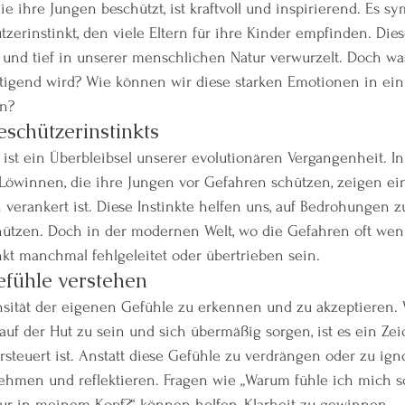
ie ihre Jungen beschützt, ist kraftvoll und inspirierend. Es sy
erinstinkt, den viele Eltern für ihre Kinder empfinden. Dies
 und tief in unserer menschlichen Natur verwurzelt. Doch wa
ältigend wird? Wie können wir diese starken Emotionen in ei
n?
schützerinstinkts
 ist ein Überbleibsel unserer evolutionären Vergangenheit. In 
Löwinnen, die ihre Jungen vor Gefahren schützen, zeigen ein
verankert ist. Diese Instinkte helfen uns, auf Bedrohungen z
hützen. Doch in der modernen Welt, wo die Gefahren oft weni
inkt manchmal fehlgeleitet oder übertrieben sein.
efühle verstehen
tensität der eigenen Gefühle zu erkennen und zu akzeptieren.
auf der Hut zu sein und sich übermäßig sorgen, ist es ein Zei
rsteuert ist. Anstatt diese Gefühle zu verdrängen oder zu igno
hmen und reflektieren. Fragen wie „Warum fühle ich mich so?
ur in meinem Kopf?“ können helfen, Klarheit zu gewinnen.