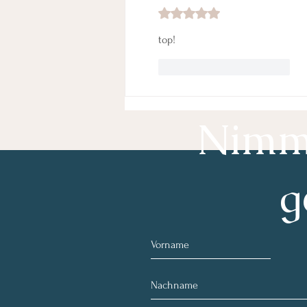
Mit 5 von 5 Sternen bewertet.
top!
Gefällt mir
Antworten
Nimm 
g