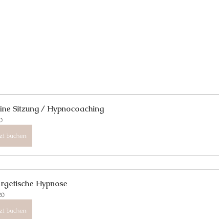
ine Sitzung / Hypnocoaching
0
tzt buchen
rgetische Hypnose
20
tzt buchen