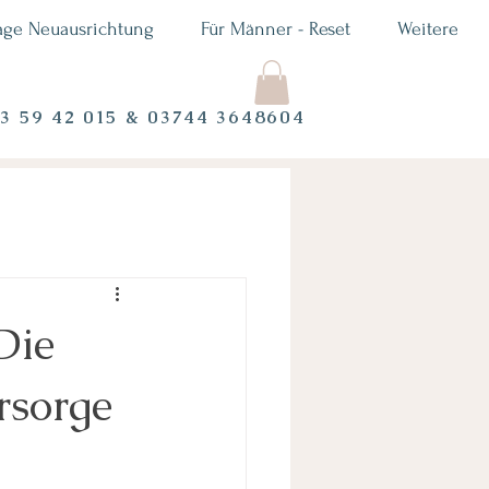
age Neuausrichtung
Für Männer - Reset
Weitere
73 59 42 015 & 03744 3648604
Die
rsorge