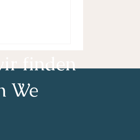
ir finden
n We