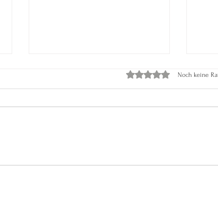
Mit 0 von 5 Sternen bewer
Noch keine Ra
Tunnelblick: Die Gefahr der
Helf
einseitigen Fokussierung
jede
auf das Kindeswohl