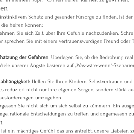
den
nstinktivem Schutz und gesunder Fürsorge zu finden, ist der 
, die helfen können:
Nehmen Sie sich Zeit, über Ihre Gefühle nachzudenken. Schrei
r sprechen Sie mit einem vertrauenswürdigen Freund oder 
schätzung der Gefahren
: Überlegen Sie, ob die Bedrohung real
 Viele unserer Ängste basieren auf „Was-wäre-wenn“-Szenarien
abhängigkeit
: Helfen Sie Ihren Kindern, Selbstvertrauen un
es reduziert nicht nur Ihre eigenen Sorgen, sondern stärkt au
erausforderungen umzugehen.
ergessen Sie nicht, sich um sich selbst zu kümmern. Ein ausg
 Lage, rationale Entscheidungen zu treffen und angemessen zu
n
 ist ein mächtiges Gefühl, das uns antreibt, unsere Liebsten z