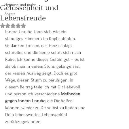
Gelassenheit und
Hypnose und mehr
Ängste
Lebensfreude
Mit NaN von 5 Sternen bewertet.
Innere Unruhe kann sich wie ein 
ständiges Flimmern im Kopf anfühlen. 
Gedanken kreisen, das Herz schlägt 
schneller, und die Seele sehnt sich nach 
Ruhe. Ich kenne dieses Gefühl gut – es ist, 
als ob man in einem Sturm gefangen ist, 
der keinen Ausweg zeigt. Doch es gibt 
Wege, diesen Sturm zu beruhigen. In 
diesem Beitrag teile ich mit Dir liebevoll 
und persönlich verschiedene 
Methoden 
gegen innere Unruhe
, die Dir helfen 
können, wieder zu Dir selbst zu finden und 
Dein lebenswertes Lebensgefühl 
zurückzugewinnen.