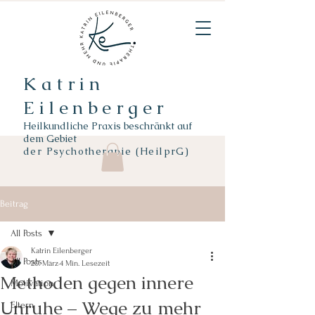
Katrin
Eilenberger
Heilkundliche Praxis beschränkt auf
dem Gebiet
der
Psychotherapie (HeilprG)
Beitrag
All Posts
Katrin Eilenberger
All Posts
20. März
4 Min. Lesezeit
Methoden gegen innere
Motivation
Unruhe – Wege zu mehr
Eltern