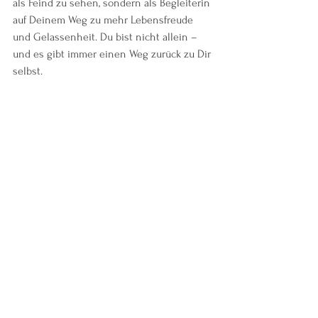
als Feind zu sehen, sondern als Begleiterin 
auf Deinem Weg zu mehr Lebensfreude 
und Gelassenheit. Du bist nicht allein – 
und es gibt immer einen Weg zurück zu Dir 
selbst.
Ich hoffe, diese Einblicke und Methoden 
schenken Dir Mut und Inspiration. Du 
verdienst es, in Deinem Leben wieder 
Ruhe und Freude zu spüren. Schritt für 
Schritt – mit Wärme und Achtsamkeit – 
kannst Du Deinen inneren Sturm 
beruhigen und neue Kraft schöpfen.
Bleib behütet auf Deinem Weg!