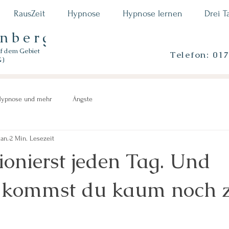
RausZeit
Hypnose
Hypnose lernen
Drei T
enberger
uf dem Gebiet
Telefon: 01
G)
ypnose und mehr
Ängste
Jan.
2 Min. Lesezeit
ionierst jeden Tag. Und
h kommst du kaum noch 