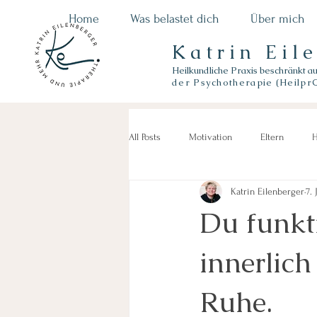
Home
Was belastet dich
Über mich
Katrin Eil
Heilkundliche Praxis beschränkt a
der
Psychotherapie (Heilpr
All Posts
Motivation
Eltern
H
Katrin Eilenberger
7. 
Du funkt
innerlic
Ruhe.