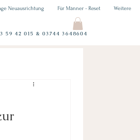
age Neuausrichtung
Für Männer - Reset
Weitere
73 59 42 015 & 03744 3648604
zur