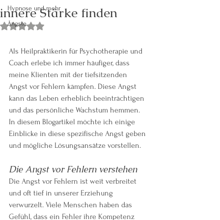
innere Stärke finden
Hypnose und mehr
Ängste
Mit NaN von 5 Sternen bewertet.
Als Heilpraktikerin für Psychotherapie und 
Coach erlebe ich immer häufiger, dass 
meine Klienten mit der tiefsitzenden 
Angst vor Fehlern kämpfen. Diese Angst 
kann das Leben erheblich beeinträchtigen 
und das persönliche Wachstum hemmen. 
In diesem Blogartikel möchte ich einige 
Einblicke in diese spezifische Angst geben 
und mögliche Lösungsansätze vorstellen.
Die Angst vor Fehlern verstehen
Die Angst vor Fehlern ist weit verbreitet 
und oft tief in unserer Erziehung 
verwurzelt. Viele Menschen haben das 
Gefühl, dass ein Fehler ihre Kompetenz 