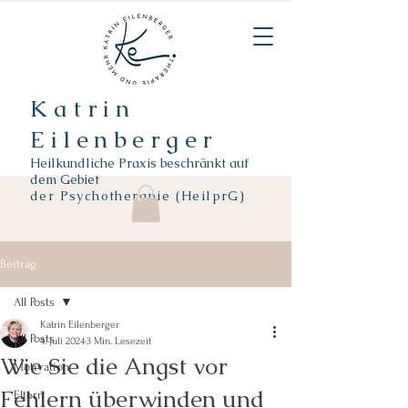
Katrin
Eilenberger
Heilkundliche Praxis beschränkt auf
dem Gebiet
der
Psychotherapie (HeilprG)
Beitrag
All Posts
Katrin Eilenberger
All Posts
4. Juli 2024
3 Min. Lesezeit
Wie Sie die Angst vor
Motivation
Fehlern überwinden und
Eltern