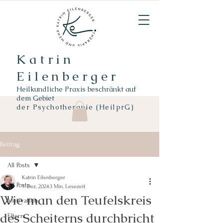
Katrin
Eilenberger
Heilkundliche Praxis beschränkt auf
dem Gebiet
der
Psychotherapie (HeilprG)
Beitrag
All Posts
Katrin Eilenberger
All Posts
7. Dez. 2024
3 Min. Lesezeit
Wie man den Teufelskreis
Motivation
des Scheiterns durchbricht
Eltern