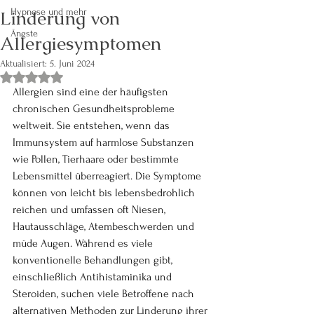
Linderung von
Hypnose und mehr
Ängste
Allergiesymptomen
Aktualisiert:
5. Juni 2024
Mit NaN von 5 Sternen bewertet.
Allergien sind eine der häufigsten 
chronischen Gesundheitsprobleme 
weltweit. Sie entstehen, wenn das 
Immunsystem auf harmlose Substanzen 
wie Pollen, Tierhaare oder bestimmte 
Lebensmittel überreagiert. Die Symptome 
können von leicht bis lebensbedrohlich 
reichen und umfassen oft Niesen, 
Hautausschläge, Atembeschwerden und 
müde Augen. Während es viele 
konventionelle Behandlungen gibt, 
einschließlich Antihistaminika und 
Steroiden, suchen viele Betroffene nach 
alternativen Methoden zur Linderung ihrer 