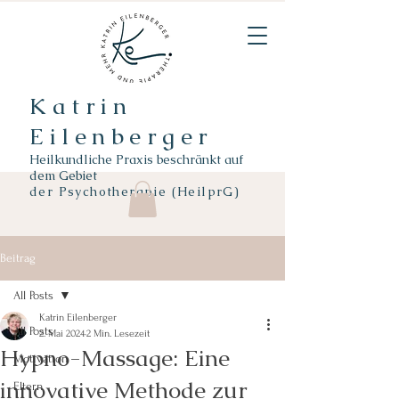
Katrin
Eilenberger
Heilkundliche Praxis beschränkt auf
dem Gebiet
der
Psychotherapie (HeilprG)
Beitrag
All Posts
Katrin Eilenberger
All Posts
2. Mai 2024
2 Min. Lesezeit
Hypno-Massage: Eine
Motivation
innovative Methode zur
Eltern