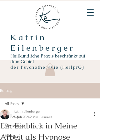
Katrin
Eilenberger
Heilkundliche Praxis beschränkt auf
dem Gebiet
der
Psychotherapie (HeilprG)
Beitrag
All Posts
Katrin Eilenberger
All Posts
6. Juli 2024
2 Min. Lesezeit
Ein Einblick in Meine
Motivation
Arbeit als Hypnose
Eltern