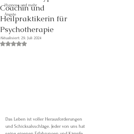
Coachin und
Hypnose und mehr
Ängste
Heilpraktikerin für
Psychotherapie
Aktualisiert:
29. Juli 2024
Mit NaN von 5 Sternen bewertet.
Das Leben ist voller Herausforderungen 
und Schicksalsschläge. Jeder von uns hat 
seine eigenen Erfahrungen und Kämpfe, 