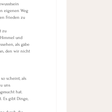
ewusstsein 
en eigenen Weg 
ren Frieden zu 
t zu 
n Himmel und 
ssehen, als gäbe 
n, den wir nicht 
o scheint, als 
zu uns 
gesucht hat. 
. Es gibt Dinge, 