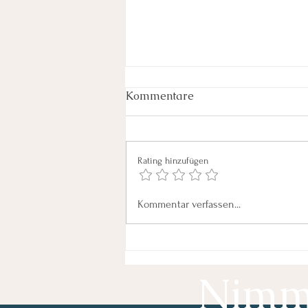
Kommentare
Rating hinzufügen
Innere Unruhe bewältigen:
Kommentar verfassen...
Strategien gegen innere
Unruhe
Nimm 