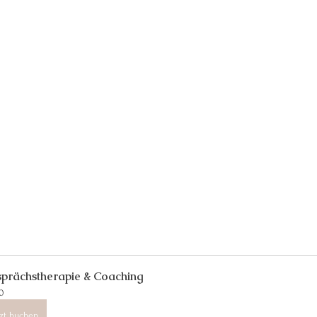
prächstherapie & Coaching
0
tzt buchen