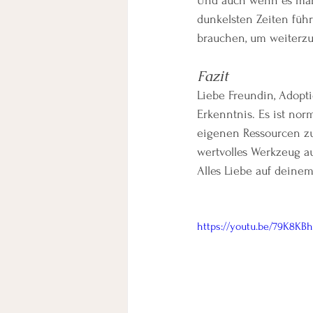
Und auch wenn es manc
dunkelsten Zeiten führt
brauchen, um weiterz
Fazit
Liebe Freundin, Adopti
Erkenntnis. Es ist nor
eigenen Ressourcen zu
wertvolles Werkzeug a
Alles Liebe auf deine
https://youtu.be/79K8KBh