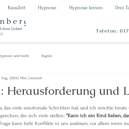
RausZeit
Hypnose
Hypnose lernen
Drei T
enberger
uf dem Gebiet
Telefon: 01
G)
ypnose und mehr
Ängste
. Aug. 2024
2 Min. Lesezeit
: Herausforderung und L
n bewertet.
a, das viele emotionale Schichten hat, und ich möchte heute 
rechen, die sich viele stellen: 
"Kann ich ein Kind lieben, das
Frage kann tiefe Konflikte in uns auslösen, vor allem wenn man