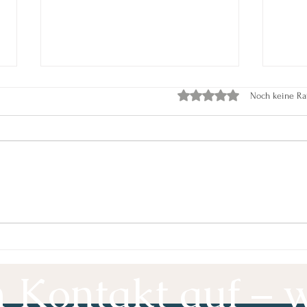
Mit 0 von 5 Sternen bewer
Noch keine Ra
Der Tag, an dem Monika
Stra
aufgehört hat, gegen sich
Unru
selbst zu kämpfen
Gela
Lebe
Kontakt auf – w