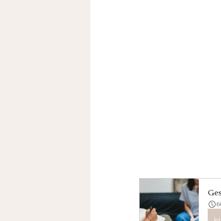
Ges
6
Je