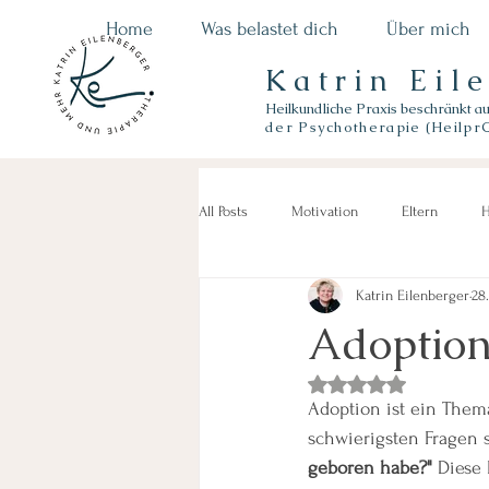
Home
Was belastet dich
Über mich
Katrin Eil
Heilkundliche Praxis beschränkt a
der
Psychotherapie (Heilpr
All Posts
Motivation
Eltern
H
Katrin Eilenberger
28
Adoption
Mit NaN von 5 Sterne
Adoption ist ein Them
schwierigsten Fragen sp
geboren habe?"
 Diese 