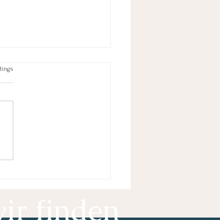
tet.
tings
tegien gegen innere
he – Wege zu mehr
ssenheit und
nsfreude
ir finden