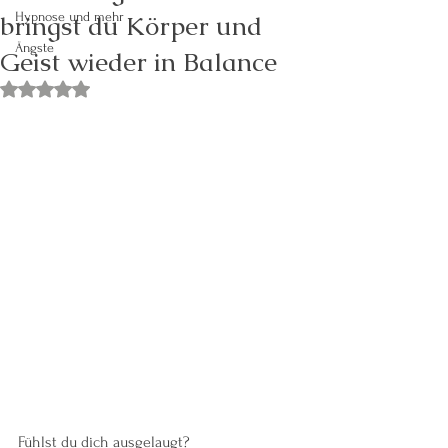
bringst du Körper und
Hypnose und mehr
Ängste
Geist wieder in Balance
Mit NaN von 5 Sternen bewertet.
Fühlst du dich ausgelaugt? 