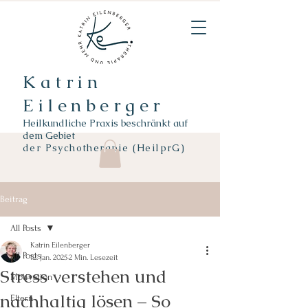
Katrin
Eilenberger
Heilkundliche Praxis beschränkt auf
dem Gebiet
der
Psychotherapie (HeilprG)
Beitrag
All Posts
Katrin Eilenberger
All Posts
12. Jan. 2025
2 Min. Lesezeit
Stress verstehen und
Motivation
nachhaltig lösen – So
Eltern