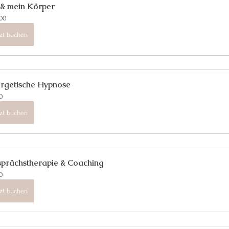
 & mein Körper
00
tzt buchen
rgetische Hypnose
0
tzt buchen
prächstherapie & Coaching
0
tzt buchen