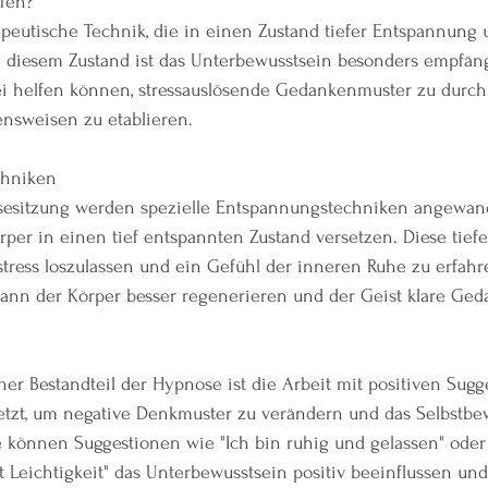
fen?
apeutische Technik, die in einen Zustand tiefer Entspannung 
n diesem Zustand ist das Unterbewusstsein besonders empfängl
ei helfen können, stressauslösende Gedankenmuster zu durc
ensweisen zu etablieren.
chniken
esitzung werden spezielle Entspannungstechniken angewandt
per in einen tief entspannten Zustand versetzen. Diese tief
gsstress loszulassen und ein Gefühl der inneren Ruhe zu erfahr
ann der Körper besser regenerieren und der Geist klare Ged
her Bestandteil der Hypnose ist die Arbeit mit positiven Sugg
etzt, um negative Denkmuster zu verändern und das Selbstbe
e können Suggestionen wie "Ich bin ruhig und gelassen" oder 
Leichtigkeit" das Unterbewusstsein positiv beeinflussen und