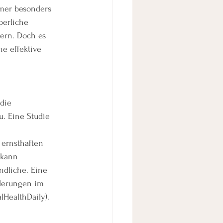
hmer besonders 
perliche 
ern. Doch es 
e effektive 
die 
. Eine Studie 
ernsthaften 
kann​ 
ndliche. Eine 
nderungen im 
lHealthDaily).