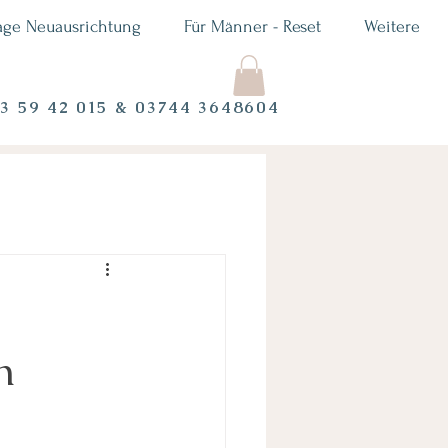
age Neuausrichtung
Für Männer - Reset
Weitere
73 59 42 015 & 03744 3648604
h