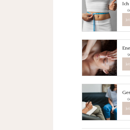
Ich
6
Je
Ene
9
Je
Ges
6
Je