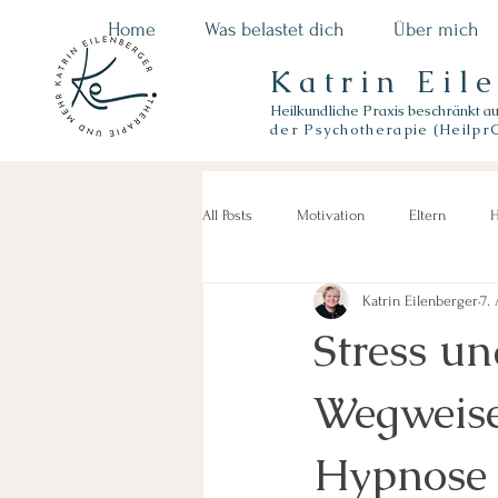
Home
Was belastet dich
Über mich
Katrin Eil
Heilkundliche Praxis beschränkt a
der
Psychotherapie (Heilpr
All Posts
Motivation
Eltern
H
Katrin Eilenberger
7.
Stress u
Wegweise
Hypnose