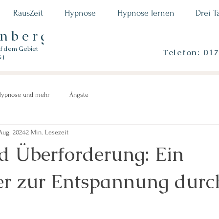
RausZeit
Hypnose
Hypnose lernen
Drei T
enberger
uf dem Gebiet
Telefon: 01
G)
ypnose und mehr
Ängste
 Aug. 2024
2 Min. Lesezeit
nd Überforderung: Ein
r zur Entspannung durc