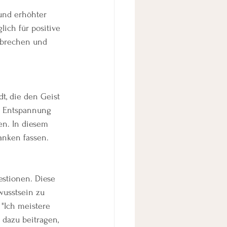
und erhöhter 
ich für positive 
hbrechen und 
, die den Geist 
e Entspannung 
en. In diesem 
anken fassen.
estionen. Diese 
wusstsein zu 
"Ich meistere 
 dazu beitragen, 