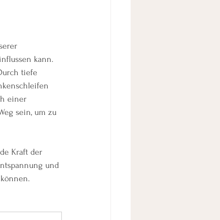
serer 
influssen kann. 
Durch tiefe 
nkenschleifen 
h einer 
Weg sein, um zu 
e Kraft der 
 Entspannung und 
 können.