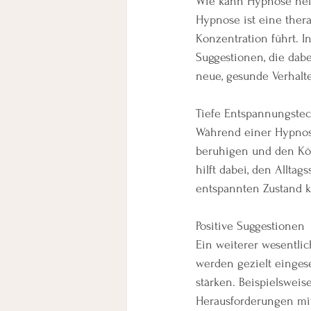
Wie kann Hypnose hel
Hypnose ist eine ther
Konzentration führt. I
Suggestionen, die dab
neue, gesunde Verhalt
Tiefe Entspannungste
Während einer Hypnos
beruhigen und den Kör
hilft dabei, den Allta
entspannten Zustand k
Positive Suggestionen
Ein weiterer wesentlic
werden gezielt einges
stärken. Beispielsweis
Herausforderungen mit 