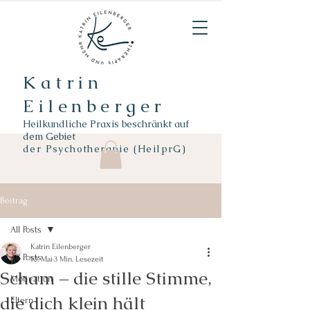
Katrin
Eilenberger
Heilkundliche Praxis beschränkt auf
dem Gebiet
der
Psychotherapie (HeilprG)
Beitrag
All Posts
Katrin Eilenberger
All Posts
10. Mai
3 Min. Lesezeit
Scham – die stille Stimme,
Motivation
die dich klein hält
Eltern