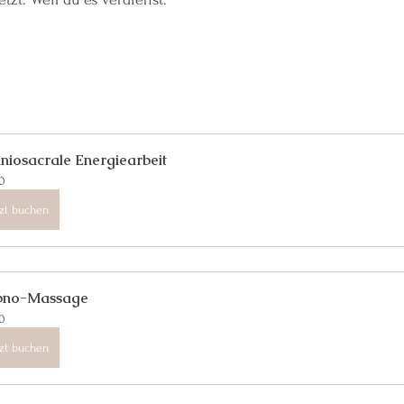
niosacrale Energiearbeit
0
tzt buchen
pno-Massage
0
tzt buchen