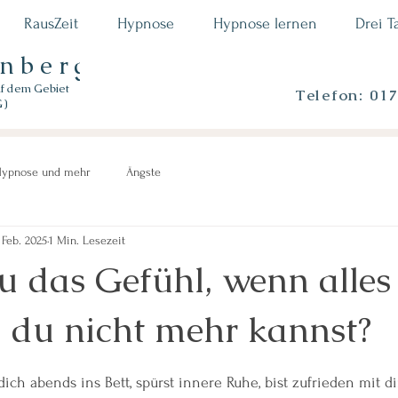
RausZeit
Hypnose
Hypnose lernen
Drei T
enberger
uf dem Gebiet
Telefon: 01
G)
ypnose und mehr
Ängste
 Feb. 2025
1 Min. Lesezeit
 das Gefühl, wenn alles 
 du nicht mehr kannst?
n bewertet.
t dich abends ins Bett, spürst innere Ruhe, bist zufrieden mit di