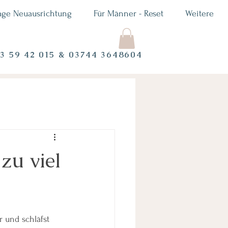
age Neuausrichtung
Für Männer - Reset
Weitere
73 59 42 015 & 03744 3648604
zu viel
r und schläfst 