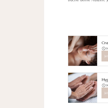
Cra
6
Je
Hy
9
Je