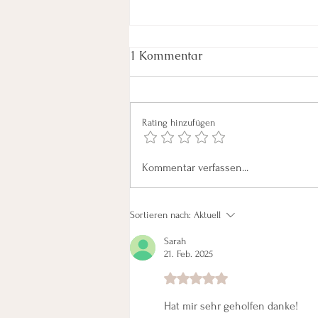
1 Kommentar
Rating hinzufügen
Innere Unruhe bewältigen:
Kommentar verfassen...
Strategien gegen innere
Unruhe
Sortieren nach:
Aktuell
Sarah
21. Feb. 2025
Mit 5 von 5 Sternen bewertet.
Hat mir sehr geholfen danke!