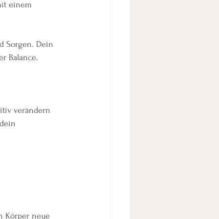
mit einem 
nd Sorgen. Dein 
er Balance.
itiv verändern 
 dein 
in Körper neue 