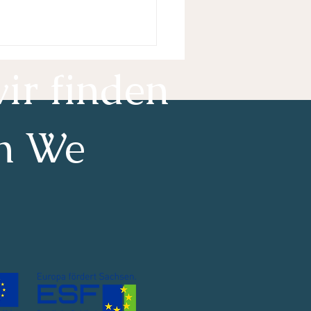
ir finden
n We