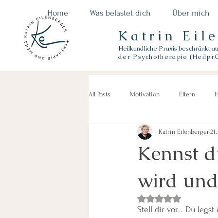
Home
Was belastet dich
Über mich
Katrin Eil
Heilkundliche Praxis beschränkt a
der
Psychotherapie (Heilpr
All Posts
Motivation
Eltern
H
Katrin Eilenberger
21.
Kennst du
wird und
Mit NaN von 5 Sterne
Stell dir vor... Du legs