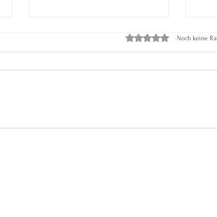
Mit 0 von 5 Sternen bewer
Noch keine Ra
Der Tag, an dem Monika
Stra
aufgehört hat, gegen sich
Unru
selbst zu kämpfen
Gela
Lebe