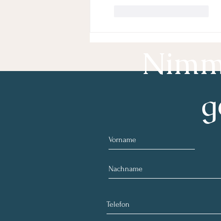
Gefällt mir
Antworten
Nimm 
g