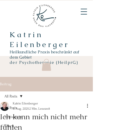
Katrin
Eilenberger
Heilkundliche Praxis beschränkt auf
dem Gebiet
der
Psychotherapie (HeilprG)
Beitrag
All Posts
Katrin Eilenberger
All Posts
3. Aug. 2025
2 Min. Lesezeit
Ich kann mich nicht mehr
Motivation
fühlen
Eltern