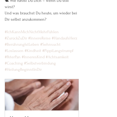
🕊 Wie fühlst Du Dich – wenn Du still 
wirst?
Und was brauchst Du heute, um wieder bei 
Dir selbst anzukommen?
#IchKannMichNichtMehrFühlen
#ZurückZuDir
#InnereReise
#HandaufsHerz
#BerührungIstLeben
#Sehnsucht
#Loslassen
#Kindheit
#PippiLangstrumpf
#PeterPan
#InneresKind
#Achtsamkeit
#Coaching
#Selbstverbindung
#HeilungBeginntInDir