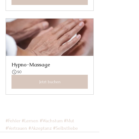
Hypno-Massage
90
Jetzt buchen
#Fehler
#Lernen
#Wachstum
#Mut
#Vertrauen
#Akzeptanz
#Selbstliebe