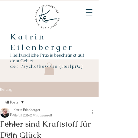
Katrin
Eilenberger
Heilkundliche Praxis beschränkt auf
dem Gebiet
der
Psychotherapie (HeilprG)
Beitrag
All Posts
Katrin Eilenberger
All Posts
11. Juli 2024
2 Min. Lesezeit
Fehler sind Kraftstoff für
Motivation
Dein Glück
Eltern