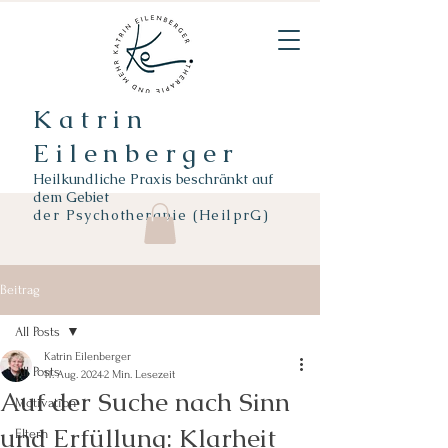
Katrin
Eilenberger
Heilkundliche Praxis beschränkt auf
dem Gebiet
der
Psychotherapie (HeilprG)
Beitrag
All Posts
Katrin Eilenberger
All Posts
11. Aug. 2024
2 Min. Lesezeit
Auf der Suche nach Sinn
Motivation
und Erfüllung: Klarheit
Eltern