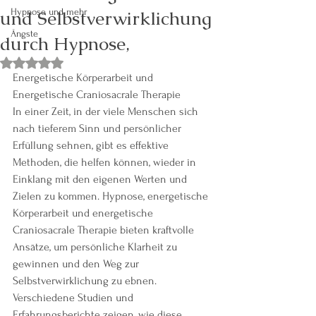
und Selbstverwirklichung
Hypnose und mehr
Ängste
durch Hypnose,
Mit NaN von 5 Sternen bewertet.
Energetische Körperarbeit und 
Energetische Craniosacrale Therapie
In einer Zeit, in der viele Menschen sich 
nach tieferem Sinn und persönlicher 
Erfüllung sehnen, gibt es effektive 
Methoden, die helfen können, wieder in 
Einklang mit den eigenen Werten und 
Zielen zu kommen. Hypnose, energetische 
Körperarbeit und energetische 
Craniosacrale Therapie bieten kraftvolle 
Ansätze, um persönliche Klarheit zu 
gewinnen und den Weg zur 
Selbstverwirklichung zu ebnen. 
Verschiedene Studien und 
Erfahrungsberichte zeigen, wie diese 