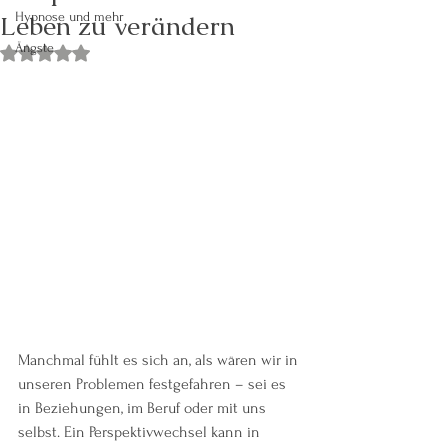
Leben zu verändern
Hypnose und mehr
Ängste
Mit NaN von 5 Sternen bewertet.
Manchmal fühlt es sich an, als wären wir in 
unseren Problemen festgefahren – sei es 
in Beziehungen, im Beruf oder mit uns 
selbst. Ein Perspektivwechsel kann in 