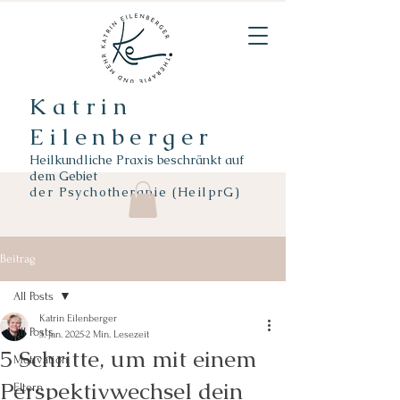
Katrin
Eilenberger
Heilkundliche Praxis beschränkt auf
dem Gebiet
der
Psychotherapie (HeilprG)
Beitrag
All Posts
Katrin Eilenberger
All Posts
3. Jan. 2025
2 Min. Lesezeit
5 Schritte, um mit einem
Motivation
Perspektivwechsel dein
Eltern